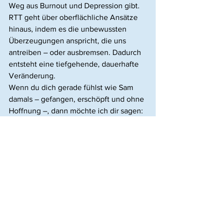
Weg aus Burnout und Depression gibt. 
RTT geht über oberflächliche Ansätze 
hinaus, indem es die unbewussten 
Überzeugungen anspricht, die uns 
antreiben – oder ausbremsen. Dadurch 
entsteht eine tiefgehende, dauerhafte 
Veränderung.
Wenn du dich gerade fühlst wie Sam 
damals – gefangen, erschöpft und ohne 
Hoffnung –, dann möchte ich dir sagen: 
Es gibt einen Weg heraus. RTT ist mehr 
als nur ein Werkzeug zur 
Symptombewältigung – es kann dein 
Leben transformieren. Du kannst deine 
Energie zurückgewinnen, deinen Sinn 
wiederfinden und in eine Zukunft 
starten, in der du aufblühst – beruflich 
und privat.