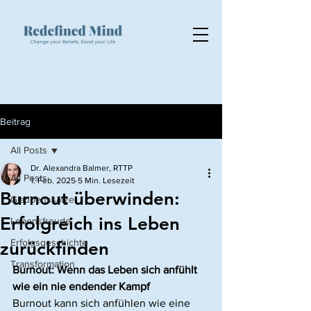
Beitrag
All Posts
Dr. Alexandra Balmer, RTTP
All Posts
1. Feb. 2025
5 Min. Lesezeit
Burnout überwinden:
Glaubenssätze
Erfolgreich ins Leben
Lebensfreude
Erfolgsgeschichte
zurückfinden
Transformation
Burnout: Wenn das Leben sich anfühlt 
wie ein nie endender Kampf
Burnout kann sich anfühlen wie eine 