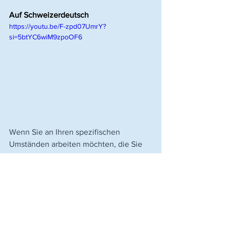
Auf Schweizerdeutsch
https://youtu.be/F-zpd07UmrY?
si=5btYC6wiM9zpoOF6
Wenn Sie an Ihren spezifischen 
Umständen arbeiten möchten, die Sie 
daran hindern, tiefen, erholsamen 
Schlaf zu bekommen, bitte 
kontaktieren 
Sie mich
, und lassen Sie uns 
gemeinsam in einer 
personalisierten 
Einzelsitzung
 zusammenarbeiten.