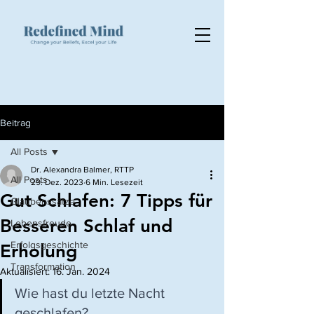
Beitrag
All Posts
Dr. Alexandra Balmer, RTTP
All Posts
29. Dez. 2023
6 Min. Lesezeit
Gut Schlafen: 7 Tipps für
Glaubenssätze
Besseren Schlaf und
Lebensfreude
Erfolgsgeschichte
Erholung
Transformation
Aktualisiert:
16. Jan. 2024
Wie hast du letzte Nacht 
geschlafen?