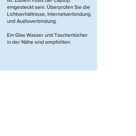
eingesteckt sein. Überprüfen Sie die
Lichtverhältnisse, Internetverbindung
und Audioverbindung.
Ein Glas Wasser und Taschentücher
in der Nähe sind empfohlen.
Was gibt es nach der
9
Sitzung zu beachten?
Ich empfehle Ihnen 10-30min nach
einer Sitzung freizuhalten. Emotionen
und Erinnerungen möchten auch nach
der Sitzung eingeordnet, gehört und