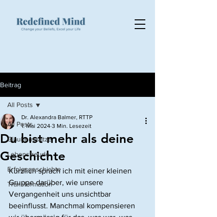
Beitrag
All Posts
Dr. Alexandra Balmer, RTTP
All Posts
1. Mai 2024
3 Min. Lesezeit
Du bist mehr als deine
Glaubenssätze
Geschichte
Lebensfreude
Erfolgsgeschichte
Kürzlich sprach ich mit einer kleinen 
Gruppe darüber, wie unsere 
Transformation
Vergangenheit uns unsichtbar 
beeinflusst. Manchmal kompensieren 