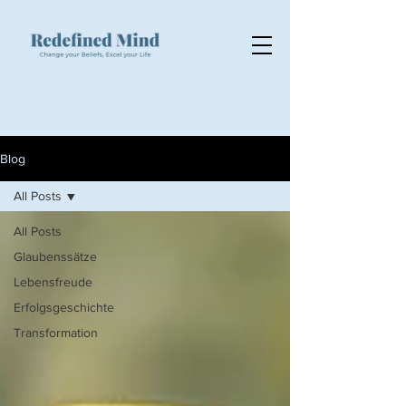
Blog
All Posts
All Posts
Glaubenssätze
Lebensfreude
Erfolgsgeschichte
Transformation